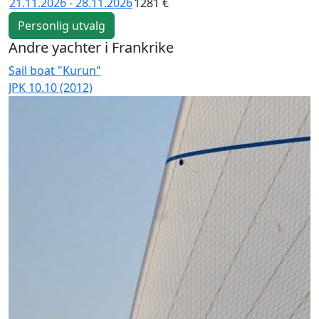
21.11.2026 - 28.11.2026
1281 €
Personlig utvalg
Andre yachter i Frankrike
Sail boat "Kurun"
C
JPK 10.10 (2012)
L