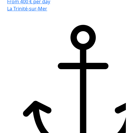
From 400 € per day
La Trinité-sur-Mer
Por
Ba
Le
Hyt
WC
Kø
Sto