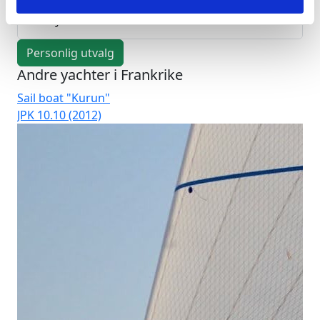
Utstyr
Personlig utvalg
Andre yachter i Frankrike
Sail boat "Kurun"
Ca
JPK 10.10 (2012)
La