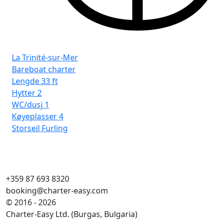
La Trinité-sur-Mer
Bareboat charter
Lengde
33 ft
Hytter
2
WC/dusj
1
Køyeplasser
4
Storseil
Furling
+359 87 693 8320
booking@charter-easy.com
© 2016 - 2026
Charter-Easy Ltd. (Burgas, Bulgaria)