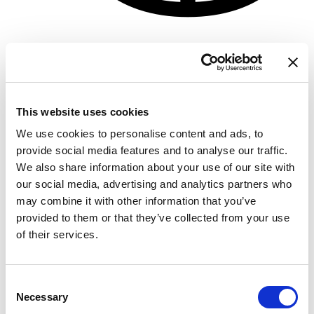
La Trinité-sur-Mer
Bareboat charter
Lengde
33 ft
Hytter
2
This website uses cookies
WC/dusj
1
We use cookies to personalise content and ads, to
Køyeplasser
4
provide social media features and to analyse our traffic.
Storseil
Furling
We also share information about your use of our site with
Motor boat
Kormoran 940
our social media, advertising and analytics partners who
may combine it with other information that you’ve
Frankrike
,
Niderviller
provided to them or that they’ve collected from your use
Niderviller Marina
of their services.
Bareboat charter
Prisliste
Consent
Sjekk tilgjengelighet og detaljer
Necessary
Selection