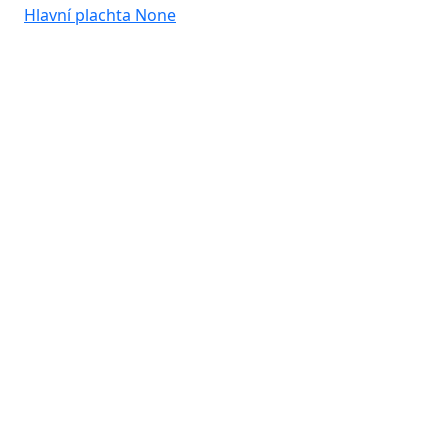
Hlavní plachta
None
Hla