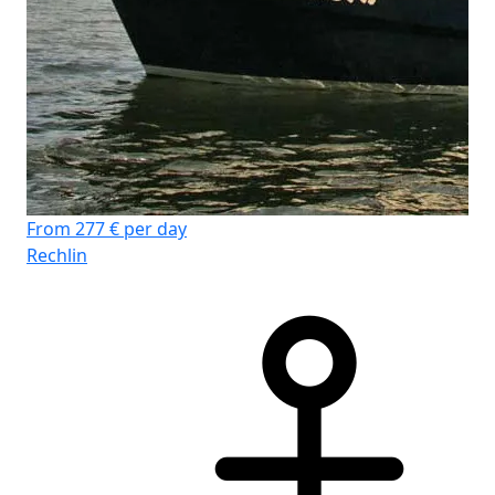
From 277 € per day
Fr
Rechlin
Rec