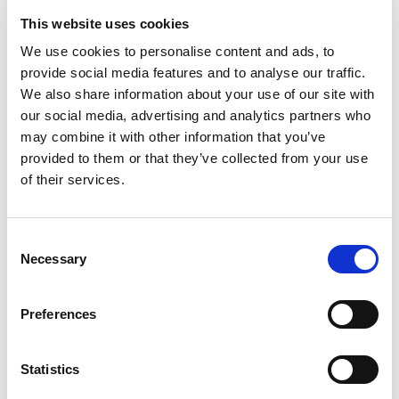
This website uses cookies
We use cookies to personalise content and ads, to
provide social media features and to analyse our traffic.
Motor boat
Tjonger
We also share information about your use of our site with
our social media, advertising and analytics partners who
Německo
,
Rechlin
may combine it with other information that you’ve
Marina Müritz
provided to them or that they’ve collected from your use
Bareboat charter
of their services.
Ceník
Consent
Zkontrolovat dostupnost a podrobnosti
Necessary
Selection
Parametry jachty
Rok výroby
Preferences
1993
Kabiny
3
Statistics
Lůžka