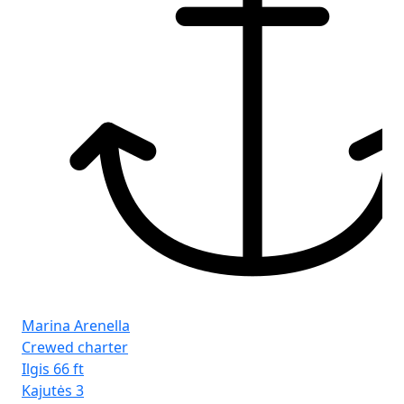
Marina Arenella
Crewed charter
Ilgis
66 ft
Kajutės
3