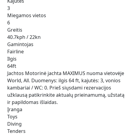
Kajutės
3
Miegamos vietos
6
Greitis
40.7kph / 22kn
Gamintojas
Fairline
Ilgis
64ft
Jachtos Motorinė jachta MAXIMUS nuoma vietovėje
World, All. Duomenys: ilgis 64 ft, kajutės: 3, vonios
kambariai / WC: 0. Prieš siųsdami rezervacijos
užklausą patikrinkite aktualų prieinamumą, užstatą
ir papildomas išlaidas.
Įranga
Toys
Diving
Tenders