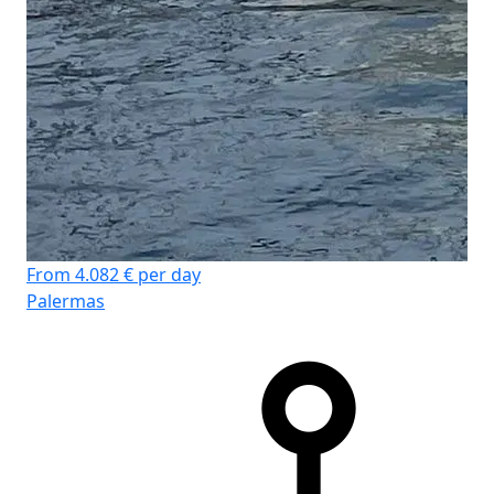
From 4.082 € per day
Palermas
Fro
Mi