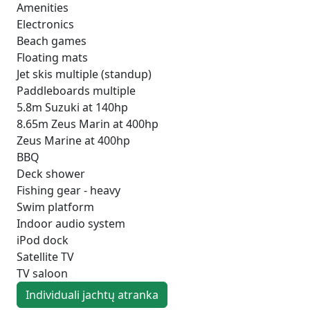
Amenities
Electronics
Beach games
Floating mats
Jet skis multiple (standup)
Paddleboards multiple
5.8m Suzuki at 140hp
8.65m Zeus Marin at 400hp
Zeus Marine at 400hp
BBQ
Deck shower
Fishing gear - heavy
Swim platform
Indoor audio system
iPod dock
Satellite TV
TV saloon
Individuali jachtų atranka