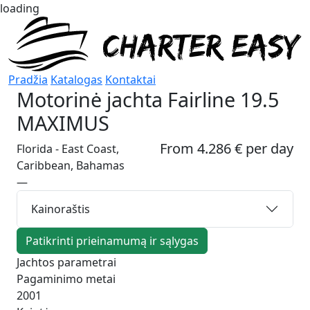
loading
Pradžia
Katalogas
Kontaktai
Motorinė jachta
Fairline 19.5
MAXIMUS
From 4.286 € per day
Florida - East Coast,
Caribbean, Bahamas
—
Kainoraštis
Patikrinti prieinamumą ir sąlygas
Jachtos parametrai
Pagaminimo metai
2001