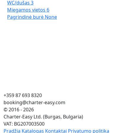
WC/dušas
3
Miegamos vietos
6
Pagrindinė burė
None
Po
Cr
Ilg
Kaj
WC
Mi
Pa
+359 87 693 8320
booking@charter-easy.com
© 2016 - 2026
Charter-Easy Ltd. (Burgas, Bulgaria)
VAT: BG207003500
Pradžia
Katalogas
Kontaktai
Privatumo politika