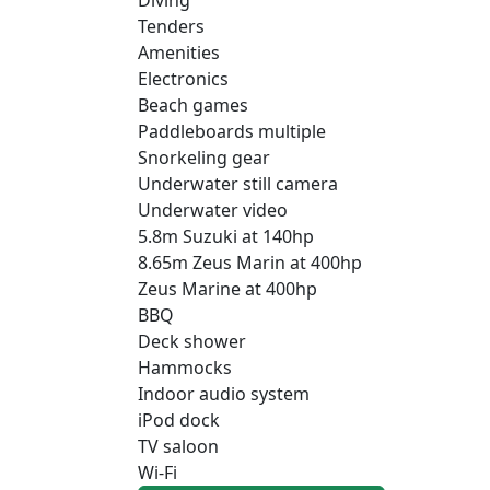
Tenders
Amenities
Electronics
Beach games
Paddleboards multiple
Snorkeling gear
Underwater still camera
Underwater video
5.8m Suzuki at 140hp
8.65m Zeus Marin at 400hp
Zeus Marine at 400hp
BBQ
Deck shower
Hammocks
Indoor audio system
iPod dock
TV saloon
Wi-Fi