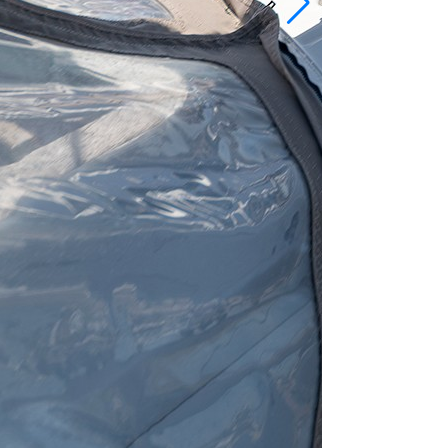
Bareboat charte
Длина
42 ft