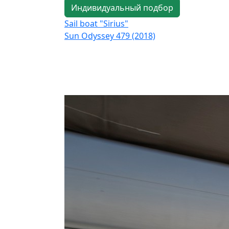
Индивидуальный подбор
Sail boat "Sirius"
Sun Odyssey 479 (2018)