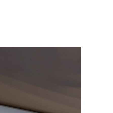
Sail boat "Aliclà"
Dufour 41 (2026