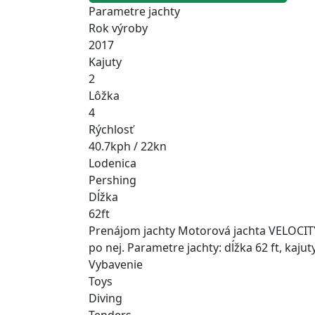
Parametre jachty
Rok výroby
2017
Kajuty
2
Lôžka
4
Rýchlosť
40.7kph / 22kn
Lodenica
Pershing
Dĺžka
62ft
Prenájom jachty Motorová jachta VELOCITY 
po nej. Parametre jachty: dĺžka 62 ft, kaju
Vybavenie
Toys
Diving
Tenders