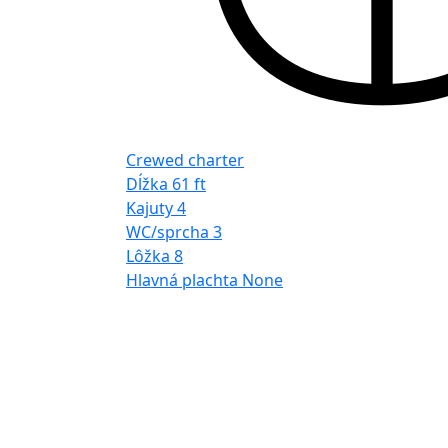
Crewed charter
Dĺžka
61 ft
Kajuty
4
WC/sprcha
3
Lôžka
8
Hlavná plachta
None