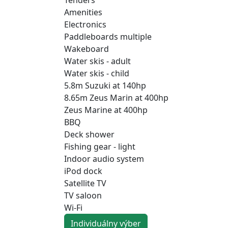
Amenities
Electronics
Paddleboards multiple
Wakeboard
Water skis - adult
Water skis - child
5.8m Suzuki at 140hp
8.65m Zeus Marin at 400hp
Zeus Marine at 400hp
BBQ
Deck shower
Fishing gear - light
Indoor audio system
iPod dock
Satellite TV
TV saloon
Wi-Fi
Individuálny výber