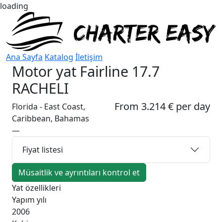
loading
Ana Sayfa
Katalog
İletişim
Motor yat
Fairline 17.7
RACHELI
From 3.214 € per day
Florida - East Coast,
Caribbean, Bahamas
—
Fiyat listesi
Müsaitlik ve ayrıntıları kontrol et
Yat özellikleri
Yapım yılı
2006