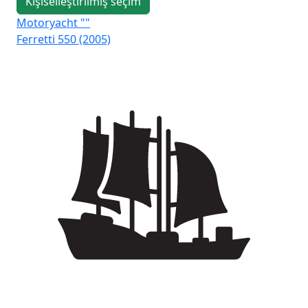
Kişiselleştirilmiş seçim
Motoryacht ""
Mo
Ferretti 550 (2005)
Fai