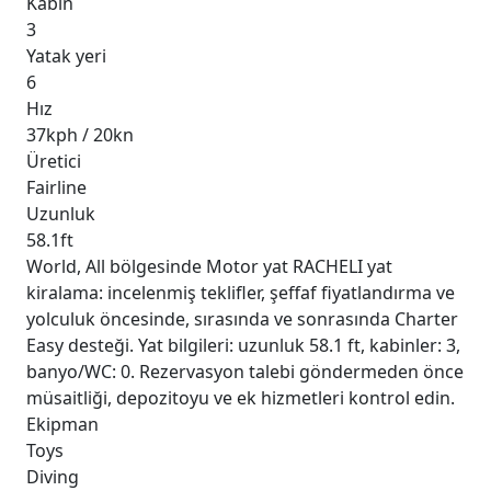
Kabin
3
Yatak yeri
6
Hız
37kph / 20kn
Üretici
Fairline
Uzunluk
58.1ft
World, All bölgesinde Motor yat RACHELI yat
kiralama: incelenmiş teklifler, şeffaf fiyatlandırma ve
yolculuk öncesinde, sırasında ve sonrasında Charter
Easy desteği. Yat bilgileri: uzunluk 58.1 ft, kabinler: 3,
banyo/WC: 0. Rezervasyon talebi göndermeden önce
müsaitliği, depozitoyu ve ek hizmetleri kontrol edin.
Ekipman
Toys
Diving