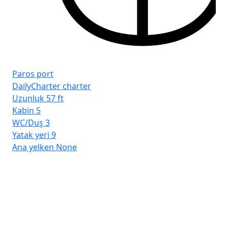
Paros port
DailyCharter charter
Uzunluk
57 ft
Kabin
5
WC/Duş
3
Yatak yeri
9
Ana yelken
None
Ri
Cr
Uz
Ka
WC