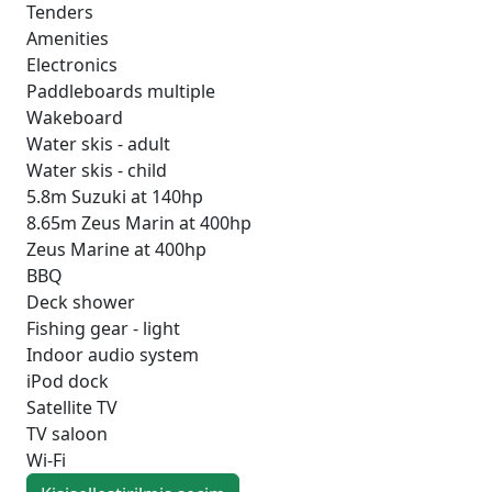
Tenders
Amenities
Electronics
Paddleboards multiple
Wakeboard
Water skis - adult
Water skis - child
5.8m Suzuki at 140hp
8.65m Zeus Marin at 400hp
Zeus Marine at 400hp
BBQ
Deck shower
Fishing gear - light
Indoor audio system
iPod dock
Satellite TV
TV saloon
Wi-Fi