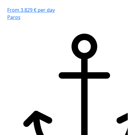
From 3.829 € per day
Paros
Fro
Ri