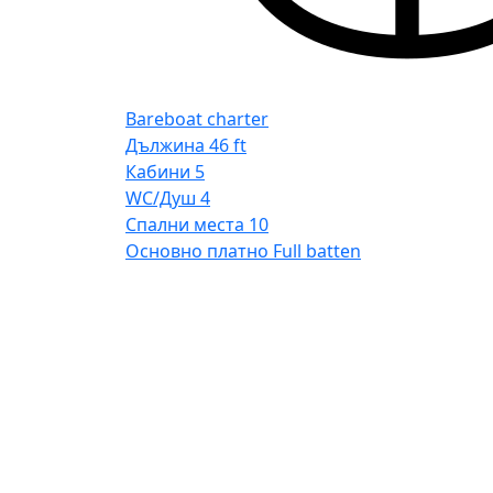
Bareboat charter
Дължина
46 ft
Кабини
5
WC/Душ
4
Спални места
10
Основно платно
Full batten