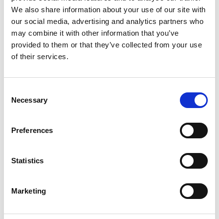
We also share information about your use of our site with
our social media, advertising and analytics partners who
Katamaran
Lagoon 46 Silver
may combine it with other information that you’ve
Elli
provided to them or that they’ve collected from your use
of their services.
Guadeloupe
,
Pointe-à-Pitre
Marina Bas-du-Fort
Bareboat charter
Consent
Necessary
Selection
Preisliste
Verfügbarkeit und Details prüfen
Preferences
Yachtparameter
Baujahr
Statistics
2023
Kabinen
6
Marketing
Kojen
10