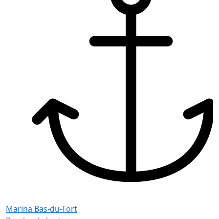
M
B
L
Marina Bas-du-Fort
K