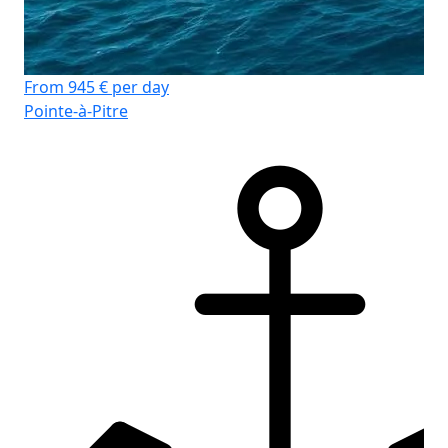
Fro
Poi
From 945 € per day
Pointe-à-Pitre