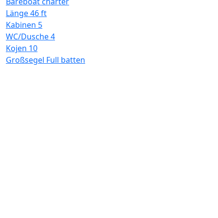
Bareboat charter
W
Länge
46 ft
K
Kabinen
5
G
WC/Dusche
4
Kojen
10
Großsegel
Full batten