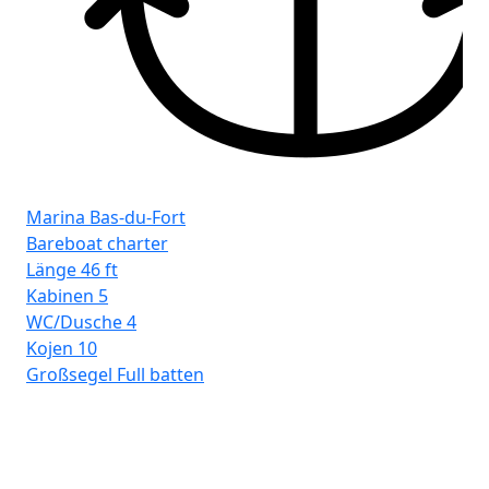
Ma
Ba
Lä
Marina Bas-du-Fort
Ka
Bareboat charter
WC
Länge
46 ft
Ko
Kabinen
5
Gr
WC/Dusche
4
Kojen
10
Großsegel
Full batten