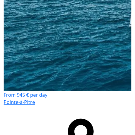
F
P
From 945 € per day
Pointe-à-Pitre