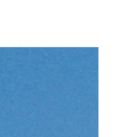
Motoryacht "SEA
Azimut 66 (2017)