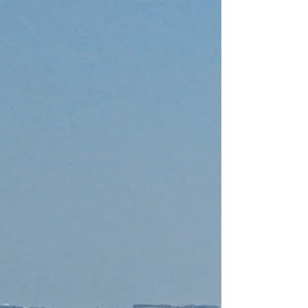
主帆
None