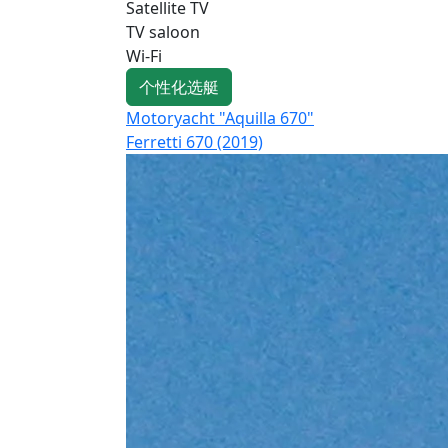
Satellite TV
TV saloon
Wi-Fi
个性化选艇
Motoryacht "Aquilla 670"
Ferretti 670 (2019)