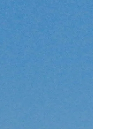
From 4.480 € pe
Athens