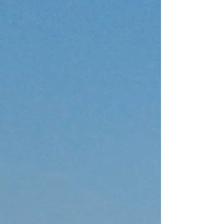
—
船体长度
67 ft
客舱
3
卫生间/淋浴
3
床位
6