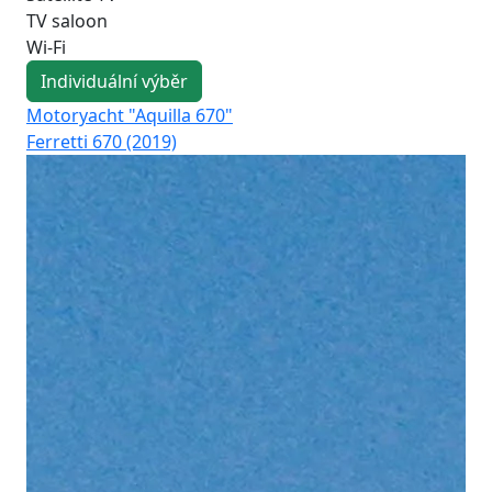
TV saloon
Wi-Fi
Individuální výběr
Motoryacht "Aquilla 670"
Mo
Ferretti 670 (2019)
Azi