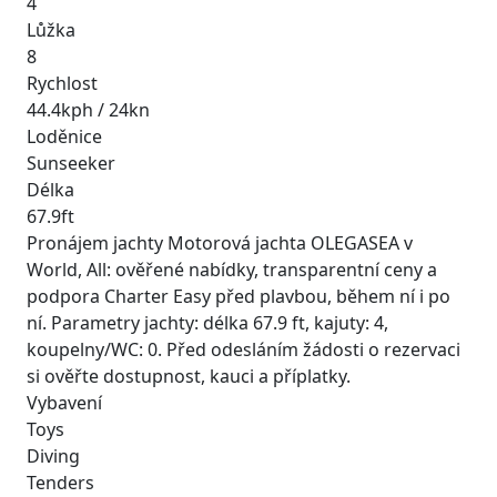
4
Lůžka
8
Rychlost
44.4kph / 24kn
Loděnice
Sunseeker
Délka
67.9ft
Pronájem jachty Motorová jachta OLEGASEA v
World, All: ověřené nabídky, transparentní ceny a
podpora Charter Easy před plavbou, během ní i po
ní. Parametry jachty: délka 67.9 ft, kajuty: 4,
koupelny/WC: 0. Před odesláním žádosti o rezervaci
si ověřte dostupnost, kauci a příplatky.
Vybavení
Toys
Diving
Tenders