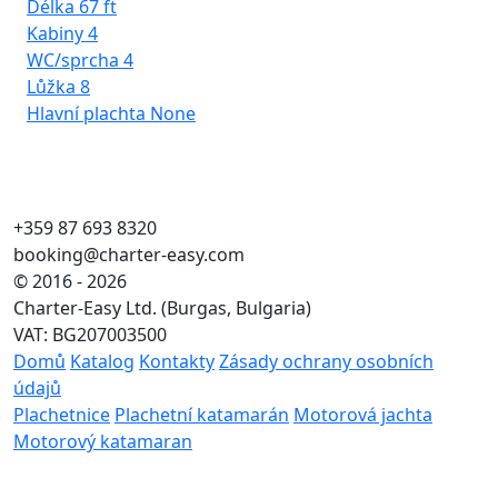
Délka
67 ft
Kabiny
4
WC/sprcha
4
Lůžka
8
Hlavní plachta
None
+359 87 693 8320
booking@charter-easy.com
© 2016 - 2026
Charter-Easy Ltd. (Burgas, Bulgaria)
VAT: BG207003500
Domů
Katalog
Kontakty
Zásady ochrany osobních
údajů
Plachetnice
Plachetní katamarán
Motorová jachta
Motorový katamaran