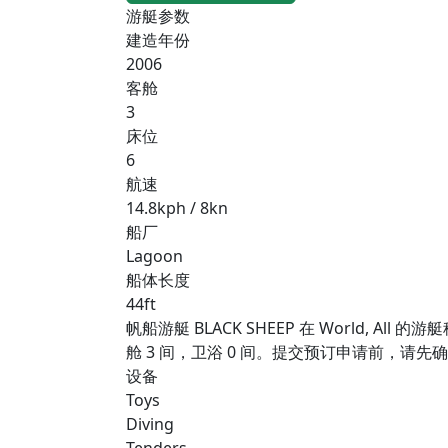
游艇参数
建造年份
2006
客舱
3
床位
6
航速
14.8kph / 8kn
船厂
Lagoon
船体长度
44ft
帆船游艇 BLACK SHEEP 在 World, A
舱 3 间，卫浴 0 间。提交预订申请前，请
设备
Toys
Diving
Tenders