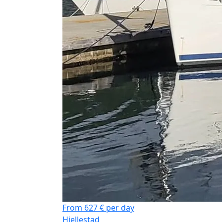
From 627 € per day
Hjellestad