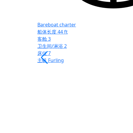
Bareboat charter
船体长度
44 ft
客舱
3
卫生间/淋浴
2
床位
7
主帆
Furling