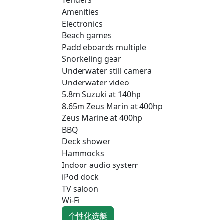
Amenities
Electronics
Beach games
Paddleboards multiple
Snorkeling gear
Underwater still camera
Underwater video
5.8m Suzuki at 140hp
8.65m Zeus Marin at 400hp
Zeus Marine at 400hp
BBQ
Deck shower
Hammocks
Indoor audio system
iPod dock
TV saloon
Wi-Fi
个性化选艇