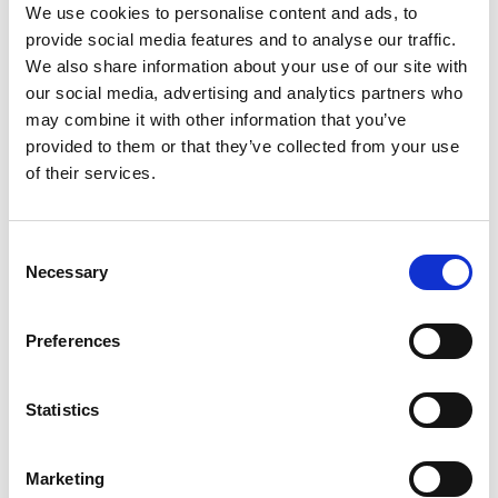
We use cookies to personalise content and ads, to
provide social media features and to analyse our traffic.
We also share information about your use of our site with
our social media, advertising and analytics partners who
帆船游艇
Bavaria 51 Cruiser
may combine it with other information that you’ve
Homer
provided to them or that they’ve collected from your use
of their services.
波兰
,
Gdansk
Przystan Cesarska
Bareboat charter
Consent
Necessary
Selection
价格清单
Preferences
查询可租状态和详情
游艇参数
建造年份
Statistics
2010
客舱
Marketing
5