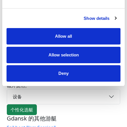
床位
12
卫生间/淋浴
Show details
3
主帆
Allow all
Full batten
船体长度
51.2ft
Allow selection
帆船游艇 Homer 在 波兰, Gdansk 的游艇租赁信息：查
看价格，并在行前、航行中和行程后获得 Charter Easy
的协调支持。游艇参数：长度 51.2 ft，客舱 5 间，卫浴
Deny
3 间。提交预订申请前，请先确认当前可租状态、押金和
额外费用。
设备
个性化选艇
Gdansk 的其他游艇