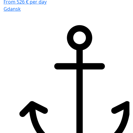
From 526 € per day
Gdansk