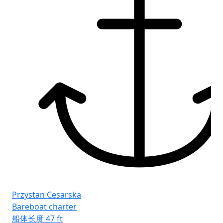
Pr
Ba
船
客
Przystan Cesarska
卫
Bareboat charter
床
船体长度
47 ft