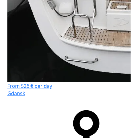
Fr
Gd
From 526 € per day
Gdansk