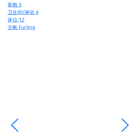
主
客舱
5
卫生间/淋浴
4
床位
12
主帆
Furling