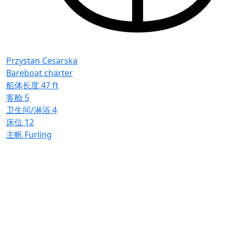
P
B
Przystan Cesarska
Bareboat charter
船体长度
47 ft
客舱
5
卫生间/淋浴
4
床位
12
主帆
Furling