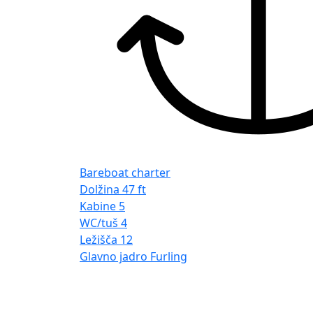
Bareboat charter
Dolžina
47 ft
Kabine
5
WC/tuš
4
Ležišča
12
Glavno jadro
Furling