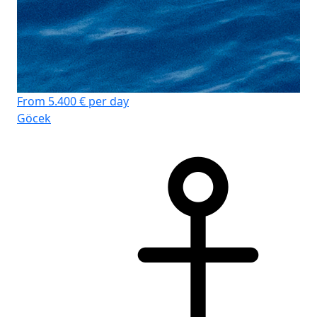
From 5.400 € per day
Göcek