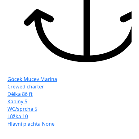
Göcek Mucev Marina
Crewed charter
Délka
86 ft
Kabiny
5
WC/sprcha
5
Lůžka
10
Hlavní plachta
None