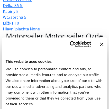
Délka
86 ft
Kabiny
5
WC/sprcha
5
Lůžka
10
Hlavní plachta
None
Motorsailer
Motor sailer Ozde
1
Turecko
,
Göcek
Göcek Mucev Marina
This website uses cookies
Crewed charter
We use cookies to personalise content and ads, to
Ceník
provide social media features and to analyse our traffic.
We also share information about your use of our site with
Zkontrolovat dostupnost a podrobnosti
our social media, advertising and analytics partners who
may combine it with other information that you’ve
Parametry jachty
provided to them or that they’ve collected from your use
Rok výroby
of their services.
2022