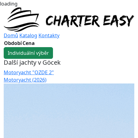
loading
Domů
Katalog
Kontakty
Období
Cena
Individuální výběr
Další jachty v Göcek
Motoryacht "OZDE 2"
G
Motoryacht (2026)
G