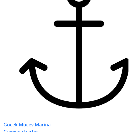
Göcek Mucev Marina
Crewed charter