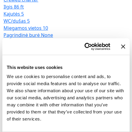
Ilgis
86 ft
Kajutės
5
WC/dušas
5
Miegamos vietos
10
Pagrindinė burė
None
Motorsailer
Motor sailer Ozde
1
Turkija
,
Göcek
This website uses cookies
Göcek Mucev Marina
We use cookies to personalise content and ads, to
Crewed charter
provide social media features and to analyse our traffic.
Kainoraštis
We also share information about your use of our site with
our social media, advertising and analytics partners who
Patikrinti prieinamumą ir sąlygas
may combine it with other information that you’ve
provided to them or that they’ve collected from your use
Jachtos parametrai
of their services.
Pagaminimo metai
2022