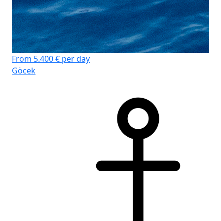
From 5.400 € per day
Göcek