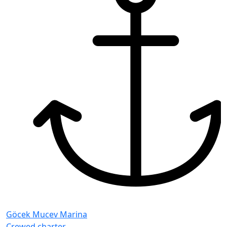
Göcek Mucev Marina
Crewed charter