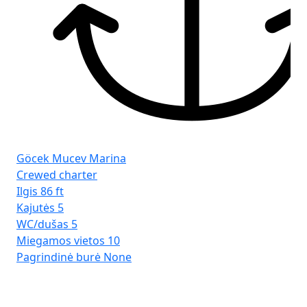
Göcek Mucev Marina
Crewed charter
Ilgis
86 ft
Kajutės
5
WC/dušas
5
Miegamos vietos
10
Pagrindinė burė
None