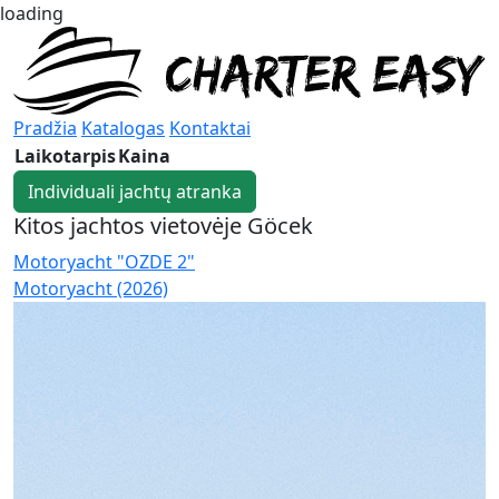
loading
Pradžia
Katalogas
Kontaktai
Laikotarpis
Kaina
Individuali jachtų atranka
Kitos jachtos vietovėje Göcek
Motoryacht "OZDE 2"
G
Motoryacht (2026)
G