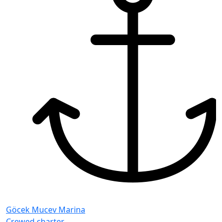
Göcek Mucev Marina
Crewed charter