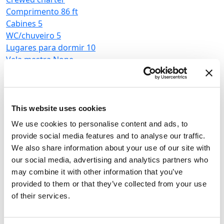
Comprimento
86 ft
Cabines
5
WC/chuveiro
5
Lugares para dormir
10
Vela mestra
None
Motorsailer
Motor sailer Ozde
1
This website uses cookies
Turquia
,
Göcek
Göcek Mucev Marina
We use cookies to personalise content and ads, to
Crewed charter
provide social media features and to analyse our traffic.
We also share information about your use of our site with
Tabela de preços
our social media, advertising and analytics partners who
may combine it with other information that you’ve
Pedir disponibilidade e condições
provided to them or that they’ve collected from your use
Parâmetros do iate
of their services.
Ano de construção
2022