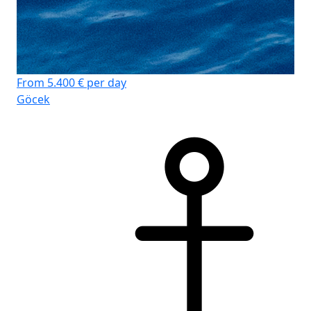
From 5.400 € per day
Göcek