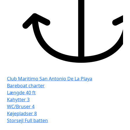
Club Maritimo San Antonio De La Playa
Clu
Bareboat charter
Ba
Længde
40 ft
Læ
Kahytter
3
Ka
WC/Bruser
4
WC
Køjepladser
8
Kø
Storsejl
Full batten
Sto