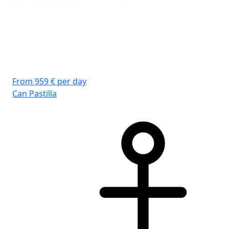
From 959 € per day
Fro
Can Pastilla
Can