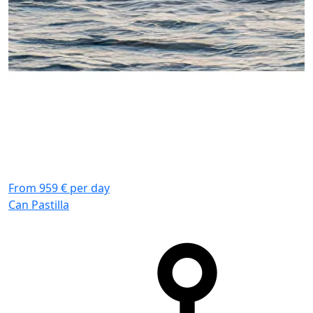
From 959 € per day
F
Can Pastilla
C