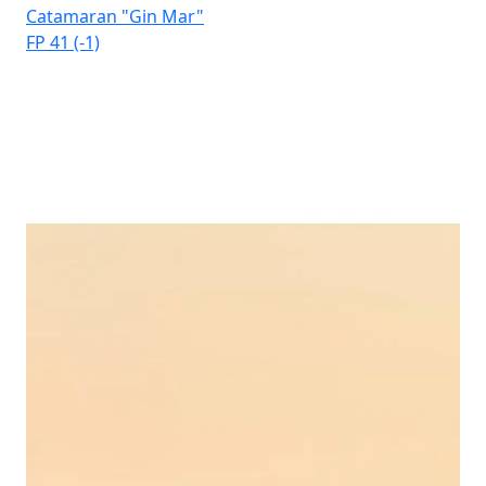
Catamaran "Gin Mar"
Ca
FP 41 (-1)
Elb