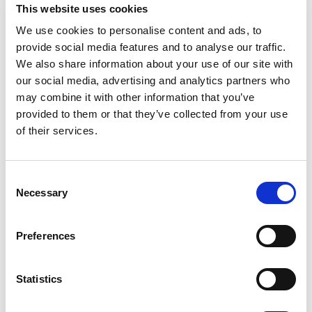
Kahytter
3
K
This website uses cookies
WC/Bruser
4
W
We use cookies to personalise content and ads, to
Køjepladser
8
K
provide social media features and to analyse our traffic.
Storsejl
Full batten
S
We also share information about your use of our site with
Katamaran
Lagoon 51 Selanja
our social media, advertising and analytics partners who
may combine it with other information that you’ve
Spanien
,
Can Pastilla
provided to them or that they’ve collected from your use
Club Maritimo San Antonio De La Playa
of their services.
Bareboat charter
Prisliste
Consent
Tjek tilgaengelighed og detaljer
Necessary
Selection
Yachtparametre
Byggeår
Preferences
2023
Kahytter
Statistics
4
Køjepladser