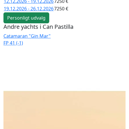
12.12.2026 - 19.12.2026
7250 €
19.12.2026 - 26.12.2026
7250 €
Personligt udvalg
Andre yachts i Can Pastilla
Catamaran "Gin Mar"
C
FP 41 (-1)
E