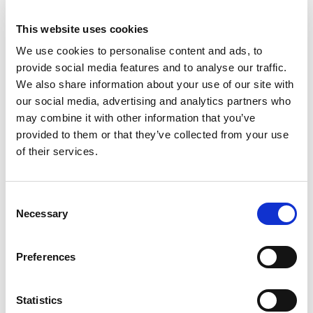
Каюти
3
К
WC/душ
4
W
This website uses cookies
Спальні місця
8
С
We use cookies to personalise content and ads, to
Головне вітрило
Full batten
Г
Катамаран
Lagoon 51
provide social media features and to analyse our traffic.
We also share information about your use of our site with
Selanja
our social media, advertising and analytics partners who
may combine it with other information that you’ve
Іспанія
,
Can Pastilla
provided to them or that they’ve collected from your use
Club Maritimo San Antonio De La Playa
of their services.
Bareboat charter
Прайс-лист
Consent
Necessary
Перевірити наявність і умови
Selection
Параметри яхти
Рік побудови
Preferences
2023
Каюти
Statistics
4