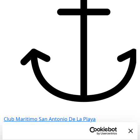
Club Maritimo San Antonio De La Playa
C
Bareboat charter
B
Довжина
40 ft
Д