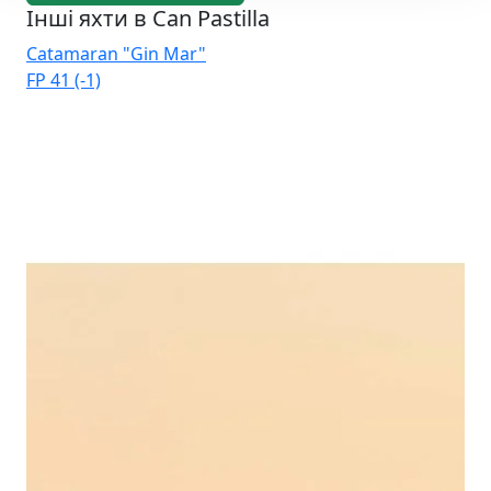
Інші яхти в Can Pastilla
Catamaran "Gin Mar"
Ca
FP 41 (-1)
Elb