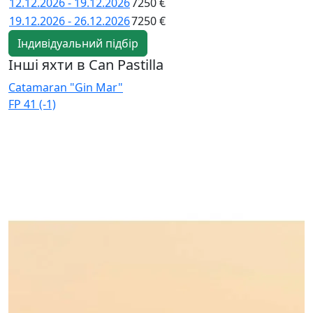
12.12.2026 - 19.12.2026
7250 €
19.12.2026 - 26.12.2026
7250 €
Індивідуальний підбір
Інші яхти в Can Pastilla
Catamaran "Gin Mar"
C
FP 41 (-1)
E