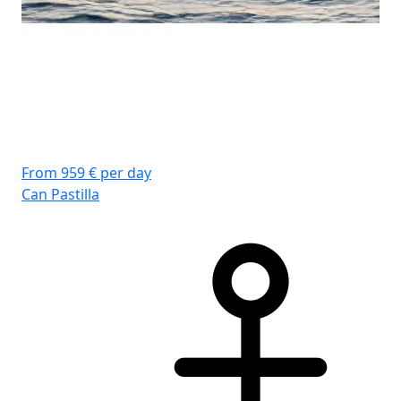
From 959 € per day
Fro
Can Pastilla
Can