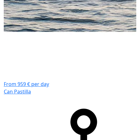
From 959 € per day
F
Can Pastilla
C