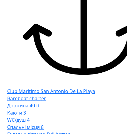
Club Maritimo San Antonio De La Playa
Clu
Bareboat charter
Ba
Довжина
40 ft
До
Каюти
3
Ка
WC/душ
4
WC
Спальні місця
8
Сп