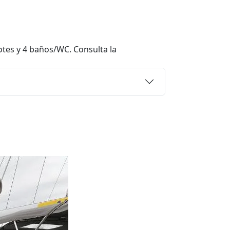
rotes y 4 baños/WC. Consulta la
Sail boat "Wajra
Bavaria 46 (2019