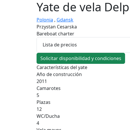
Yate de vela
Delp
Polonia
,
Gdansk
Przystan Cesarska
Bareboat charter
Lista de precios
Solicitar disponibilidad y condiciones
Características del yate
Año de construcción
2011
Camarotes
5
Plazas
12
WC/Ducha
4
Vela mayor