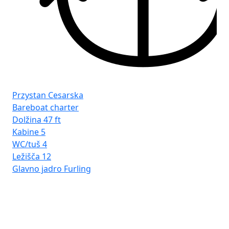
Fr
Gd
Przystan Cesarska
Bareboat charter
Dolžina
47 ft
Kabine
5
WC/tuš
4
Ležišča
12
Glavno jadro
Furling