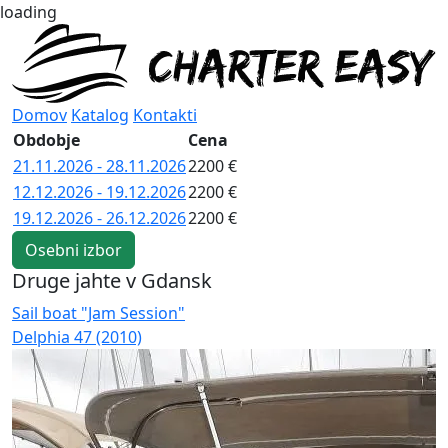
loading
Domov
Katalog
Kontakti
Obdobje
Cena
21.11.2026 - 28.11.2026
2200 €
12.12.2026 - 19.12.2026
2200 €
19.12.2026 - 26.12.2026
2200 €
Osebni izbor
Druge jahte v Gdansk
Sail boat "Jam Session"
S
Delphia 47 (2010)
B