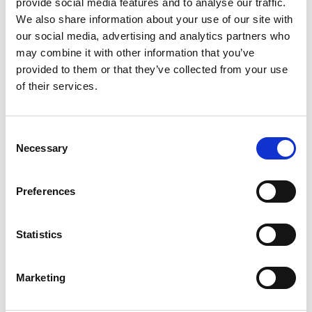
provide social media features and to analyse our traffic.
We also share information about your use of our site with
Cenik
our social media, advertising and analytics partners who
may combine it with other information that you’ve
Preveri razpoložljivost in pogoje
provided to them or that they’ve collected from your use
Parametri jahte
of their services.
Leto izdelave
2011
Kabine
Consent
5
Necessary
Selection
Ležišča
12
Preferences
WC/tuš
4
Glavno jadro
Statistics
None
Dolžina
Marketing
46ft
Najem jahte Jadrnica Athaman v Poljska, Gdansk: