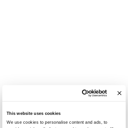
P
B
D
K
W
L
G
Jadrnica
Delphia 47 Athaman
Poljska
,
Gdansk
This website uses cookies
Przystan Cesarska
We use cookies to personalise content and ads, to
Bareboat charter