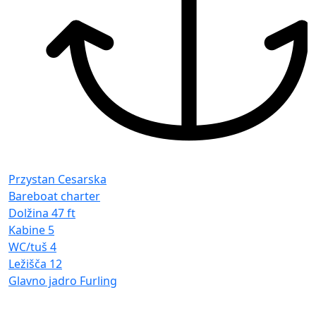
F
G
Przystan Cesarska
Bareboat charter
Dolžina
47 ft
Kabine
5
WC/tuš
4
Ležišča
12
Glavno jadro
Furling