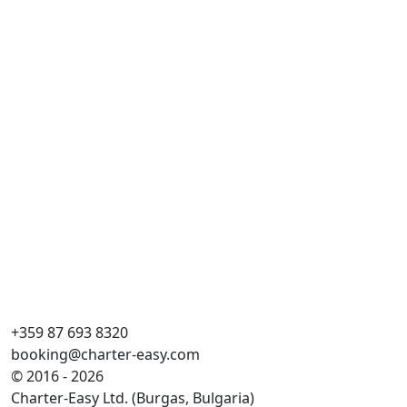
Pr
Ba
Do
Ka
WC
Lež
Gl
+359 87 693 8320
booking@charter-easy.com
© 2016 - 2026
Charter-Easy Ltd. (Burgas, Bulgaria)