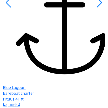
F
S
Blue Lagoon
Bareboat charter
Pituus
41 ft
Kajuutit
4