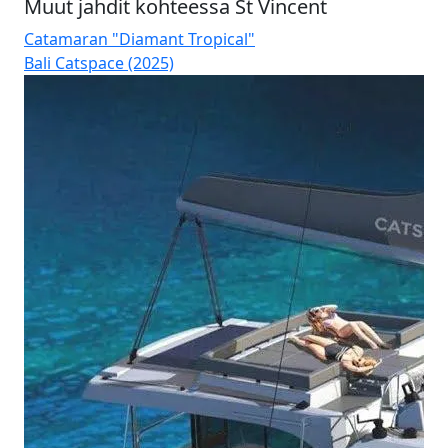
Muut jahdit kohteessa St Vincent
Catamaran "Diamant Tropical"
Ca
Bali Catspace (2025)
Bal