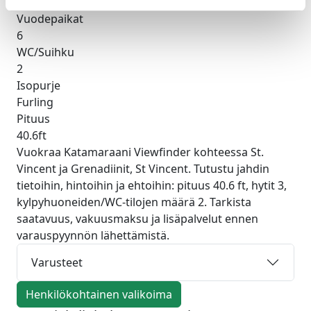
3
Vuodepaikat
6
WC/Suihku
2
Isopurje
Furling
Pituus
40.6ft
Vuokraa Katamaraani Viewfinder kohteessa St.
Vincent ja Grenadiinit, St Vincent. Tutustu jahdin
tietoihin, hintoihin ja ehtoihin: pituus 40.6 ft, hytit 3,
kylpyhuoneiden/WC-tilojen määrä 2. Tarkista
saatavuus, vakuusmaksu ja lisäpalvelut ennen
varauspyynnön lähettämistä.
Varusteet
Henkilökohtainen valikoima