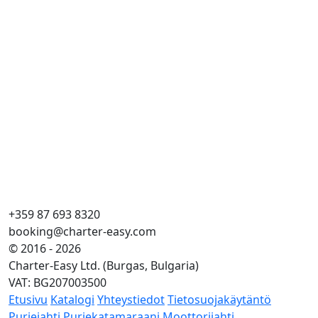
Bl
Ba
Pit
Kaj
WC
Vu
Iso
+359 87 693 8320
booking@charter-easy.com
© 2016 - 2026
Charter-Easy Ltd. (Burgas, Bulgaria)
VAT: BG207003500
Etusivu
Katalogi
Yhteystiedot
Tietosuojakäytäntö
Purjejahti
Purjekatamaraani
Moottorijahti