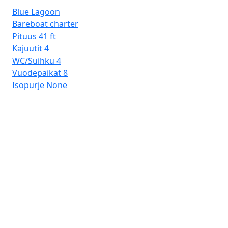
Blue Lagoon
Bareboat charter
Pituus
41 ft
Kajuutit
4
WC/Suihku
4
Vuodepaikat
8
Isopurje
None