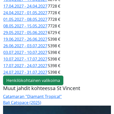
17.04.2027 - 24.04.2027
7728 €
24.04.2027 - 01.05.2027
7728 €
01.05.2027 - 08.05.2027
7728 €
08.05.2027 - 15.05.2027
7728 €
29.05.2027 - 05.06.2027
6729 €
19.06.2027 - 26.06.2027
5398 €
26.06.2027 - 03.07.2027
5398 €
03.07.2027 - 10.07.2027
5398 €
10.07.2027 - 17.07.2027
5398 €
17.07.2027 - 24.07.2027
5398 €
24.07.2027 - 31.07.2027
5398 €
Henkilökohtainen valikoima
Muut jahdit kohteessa St Vincent
Catamaran "Diamant Tropical"
C
Bali Catspace (2025)
B