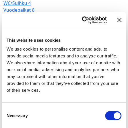
WC/Suihku
4
Vuodepaikat
8
Isopurje
None
This website uses cookies
We use cookies to personalise content and ads, to
provide social media features and to analyse our traffic.
We also share information about your use of our site with
our social media, advertising and analytics partners who
may combine it with other information that you’ve
provided to them or that they’ve collected from your use
of their services.
Consent
B
Necessary
Selection
B
P