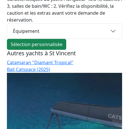
3, salles de bain/WC : 2. Vérifiez la disponibilité, la
caution et les extras avant votre demande de
réservation.
Équipement
Sélection personnalisée
Autres yachts à St Vincent
Catamaran "Diamant Tropical"
Ca
Bali Catspace (2025)
Bal