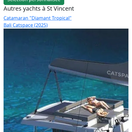
Autres yachts à St Vincent
Catamaran "Diamant Tropical"
C
Bali Catspace (2025)
B