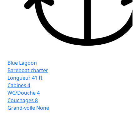
Fr
St 
Blue Lagoon
Bareboat charter
Longueur
41 ft
Cabines
4
WC/Douche
4
Couchages
8
Grand-voile
None