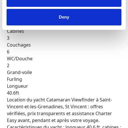
Vérifier la disponibilité et les détails
Caractéristiques du yacht
Année de construction
Deny
2020
Cabines
3
Couchages
6
WC/Douche
2
Grand-voile
Furling
Longueur
40.6ft
Location du yacht Catamaran Viewfinder à Saint-
Vincent-et-les-Grenadines, St Vincent : offres
vérifiées, prix transparents et assistance Charter
Easy avant, pendant et après votre voyage.
Caractéristiques du yacht : longueur 40.6 ft, cabines :