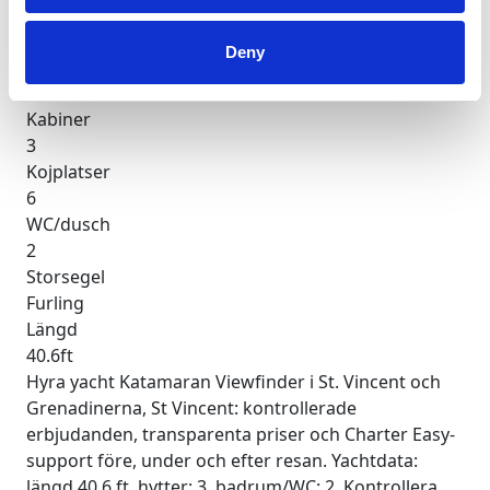
Kontrollera tillgänglighet och detaljer
Yachtparametrar
Deny
Byggår
2020
Kabiner
3
Kojplatser
6
WC/dusch
2
Storsegel
Furling
Längd
40.6ft
Hyra yacht Katamaran Viewfinder i St. Vincent och
Grenadinerna, St Vincent: kontrollerade
erbjudanden, transparenta priser och Charter Easy-
support före, under och efter resan. Yachtdata:
längd 40.6 ft, hytter: 3, badrum/WC: 2. Kontrollera