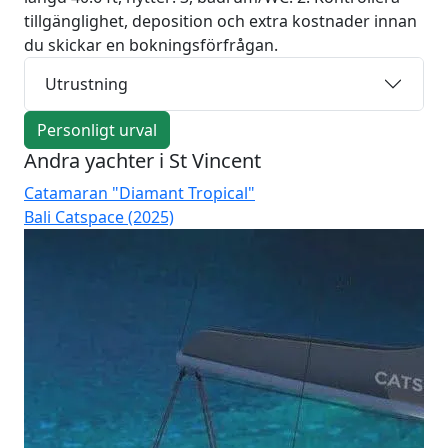
tillgänglighet, deposition och extra kostnader innan
du skickar en bokningsförfrågan.
Utrustning
Personligt urval
Andra yachter i St Vincent
Catamaran "Diamant Tropical"
Ca
Bali Catspace (2025)
Bal