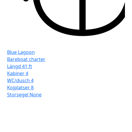
Fr
St 
Blue Lagoon
Bareboat charter
Längd
41 ft
Kabiner
4
WC/dusch
4
Kojplatser
8
Storsegel
None