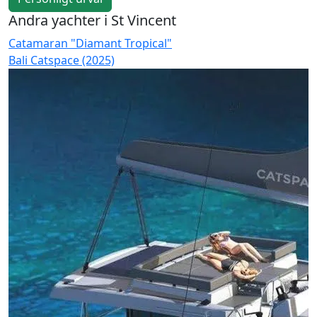
Andra yachter i St Vincent
Catamaran "Diamant Tropical"
C
Bali Catspace (2025)
B