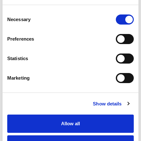
Consent
Necessary
Selection
Fro
Preferences
At
Statistics
Marketing
Show details
Allow all