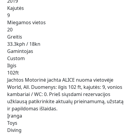
2019
Kajutės
9
Miegamos vietos
20
Greitis
33.3kph / 18kn
Gamintojas
Custom
Ilgis
102ft
Jachtos Motorinė jachta ALICE nuoma vietovėje
World, All. Duomenys: ilgis 102 ft, kajutės: 9, vonios
kambariai / WC: 0. Prieš siųsdami rezervacijos
užklausą patikrinkite aktualų prieinamumą, užstatą
ir papildomas išlaidas.
Įranga
Toys
Diving