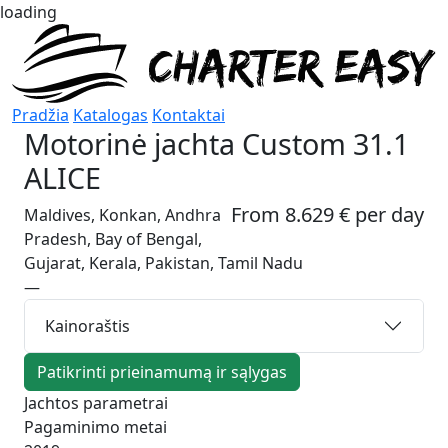
loading
Pradžia
Katalogas
Kontaktai
Motorinė jachta
Custom 31.1
ALICE
From 8.629 € per day
Maldives, Konkan, Andhra
Pradesh, Bay of Bengal,
Gujarat, Kerala, Pakistan, Tamil Nadu
—
Kainoraštis
Patikrinti prieinamumą ir sąlygas
Jachtos parametrai
Pagaminimo metai