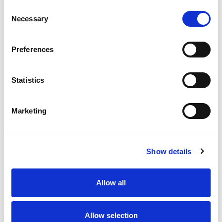
Consent
Necessary
Selection
Fro
Atė
Preferences
Statistics
Marketing
Show details
Allow all
Allow selection