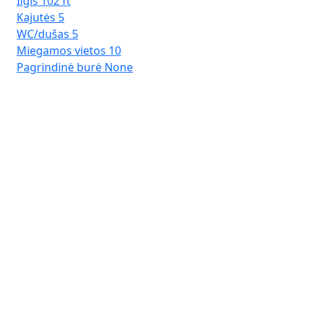
Ilgis
102 ft
Kajutės
5
WC/dušas
5
Miegamos vietos
10
Pagrindinė burė
None