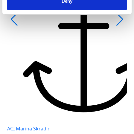
Deny
Fro
Gol
ACI Marina Skradin