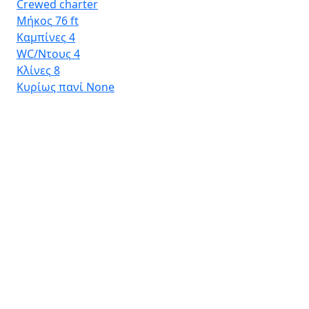
Crewed charter
Μήκος
76 ft
Καμπίνες
4
WC/Ντους
4
Κλίνες
8
Κυρίως πανί
None
Por
Dai
Μή
Κα
WC
Κλ
Κυ