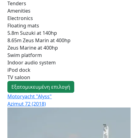
Tenders
Amenities
Electronics
Floating mats
5.8m Suzuki at 140hp
8.65m Zeus Marin at 400hp
Zeus Marine at 400hp
Swim platform
Indoor audio system
iPod dock
TV saloon
Εξατομικευμένη επιλογή
Motoryacht "Alyss"
Mo
Azimut 72 (2018)
Mai