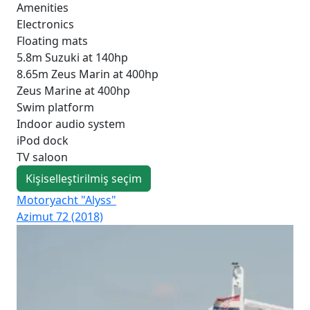
Amenities
Electronics
Floating mats
5.8m Suzuki at 140hp
8.65m Zeus Marin at 400hp
Zeus Marine at 400hp
Swim platform
Indoor audio system
iPod dock
TV saloon
Kişiselleştirilmiş seçim
Motoryacht "Alyss"
Mo
Azimut 72 (2018)
Mai