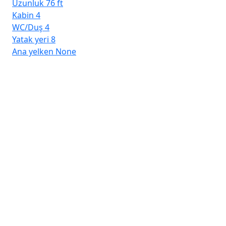
Uzunluk
76 ft
Kabin
4
WC/Duş
4
Yatak yeri
8
Ana yelken
None
Por
Dai
Uz
Ka
WC
Yat
An