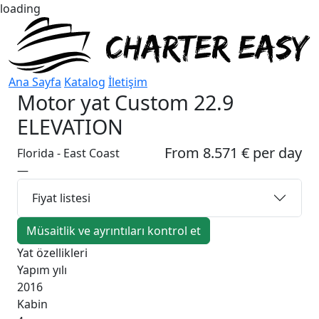
loading
Ana Sayfa
Katalog
İletişim
Motor yat
Custom 22.9
ELEVATION
From 8.571 € per day
Florida - East Coast
—
Fiyat listesi
Müsaitlik ve ayrıntıları kontrol et
Yat özellikleri
Yapım yılı
2016
Kabin