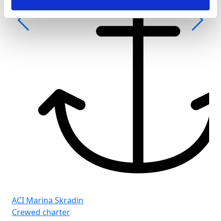
Fro
Gol
ACI Marina Skradin
Crewed charter