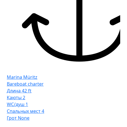
Marina Müritz
Bareboat charter
Длина
42 ft
Каюты
2
WC/душ
1
Ma
Спальных мест
4
Ba
Грот
None
Дл