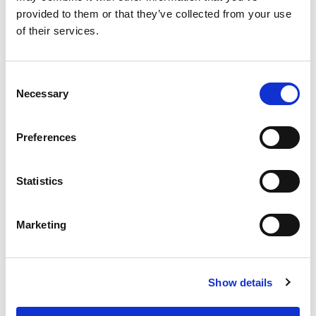
provided to them or that they’ve collected from your use
Прайс-лист
of their services.
Проверить доступность и условия
Параметры яхты
Consent
Год постройки
Necessary
Selection
2021
Каюты
3
Preferences
Спальных мест
5
Statistics
WC/душ
2
Грот
Marketing
None
Длина
38.7ft
Show details
Houseboat — аренда яхты в Германия, Rechlin:
проверенные предложения, прозрачные цены и