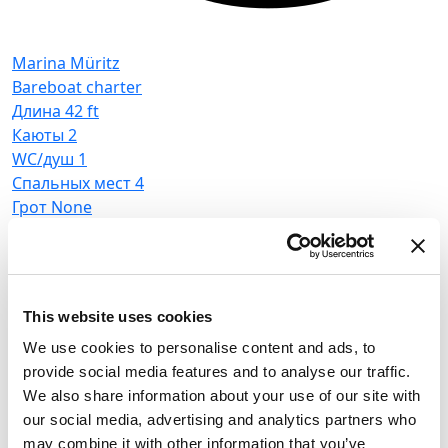
Marina Müritz
Bareboat charter
Длина
42 ft
Каюты
2
WC/душ
1
M
Спальных мест
4
B
Грот
None
Д
К
W
С
Г
This website uses cookies
Houseboat
Febomobil 1180
We use cookies to personalise content and ads, to
provide social media features and to analyse our traffic.
Германия
,
Rechlin
We also share information about your use of our site with
Marina Müritz
our social media, advertising and analytics partners who
Bareboat charter
may combine it with other information that you’ve