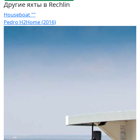
Другие яхты в Rechlin
Houseboat ""
H
Pedro H2Home (2016)
F