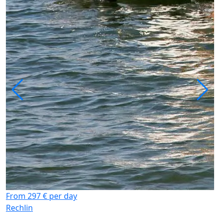
From 297 € per day
Rechlin