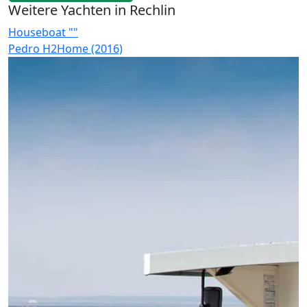
Weitere Yachten in Rechlin
Houseboat ""
H
Pedro H2Home (2016)
F