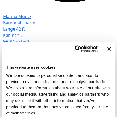
Marina Müritz
Bareboat charter
Länge
42 ft
Kabinen
2
M
WC/Dusche
1
B
Kojen
4
L
Großsegel
None
K
W
K
This website uses cookies
G
We use cookies to personalise content and ads, to
Houseboat
Febomobil 1180
provide social media features and to analyse our traffic.
We also share information about your use of our site with
Deutschland
,
Rechlin
our social media, advertising and analytics partners who
Marina Müritz
may combine it with other information that you’ve
Bareboat charter
provided to them or that they’ve collected from your use
of their services.
Preisliste