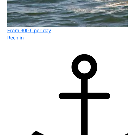
From 300 € per day
Rechlin
Fr
Rec