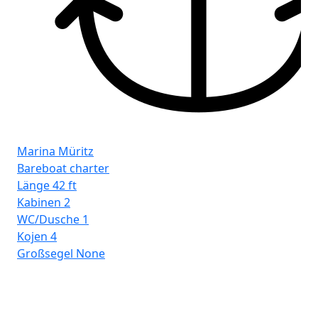
Marina Müritz
Bareboat charter
Länge
42 ft
Kabinen
2
Ma
WC/Dusche
1
Ba
Kojen
4
Lä
Großsegel
None
Ka
WC
Ko
Gr