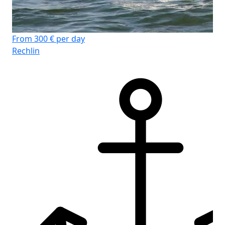
From 300 € per day
Rechlin
Fr
Rec