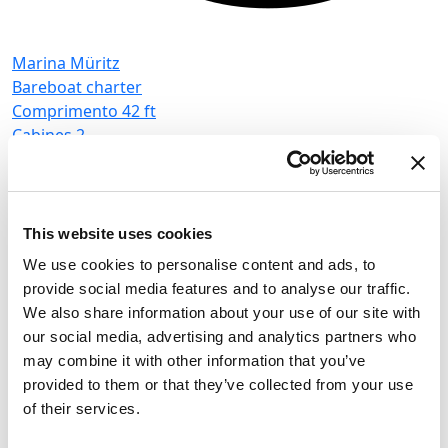
Marina Müritz
Bareboat charter
Comprimento
42 ft
Cabines
2
M
WC/chuveiro
1
B
Lugares para dormir
4
C
Vela mestra
None
C
W
This website uses cookies
L
We use cookies to personalise content and ads, to
V
provide social media features and to analyse our traffic.
Houseboat
Febomobil 1180
We also share information about your use of our site with
our social media, advertising and analytics partners who
Alemanha
,
Rechlin
may combine it with other information that you’ve
Marina Müritz
provided to them or that they’ve collected from your use
Bareboat charter
of their services.
Tabela de preços