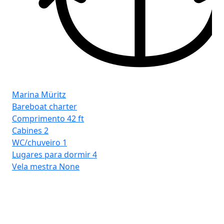
Marina Müritz
Bareboat charter
Comprimento
42 ft
Cabines
2
Ma
WC/chuveiro
1
Ba
Lugares para dormir
4
Co
Vela mestra
None
Ca
WC
Lu
Ve