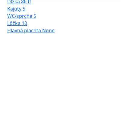
Dĺžka
86 ft
Kajuty
5
WC/sprcha
5
Lôžka
10
Hlavná plachta
None