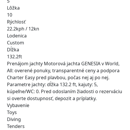
5
Lôžka
10
Rýchlosť
22.2kph / 12kn
Lodenica
Custom
Dĺžka
132.2ft
Prenájom jachty Motorová jachta GENESIA v World,
All: overené ponuky, transparentné ceny a podpora
Charter Easy pred plavbou, počas nej aj po nej.
Parametre jachty: dĺžka 132.2 ft, kajuty: 5,
kúpeľne/WC: 0. Pred odoslaním žiadosti o rezerváciu
si overte dostupnosť, depozit a príplatky.
Vybavenie
Toys
Diving
Tenders