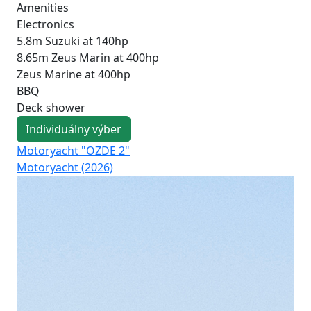
Amenities
Electronics
5.8m Suzuki at 140hp
8.65m Zeus Marin at 400hp
Zeus Marine at 400hp
BBQ
Deck shower
Individuálny výber
Motoryacht "OZDE 2"
Mo
Motoryacht (2026)
Pri