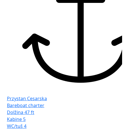
Fr
Gd
Przystan Cesarska
Bareboat charter
Dolžina
47 ft
Kabine
5
WC/tuš
4