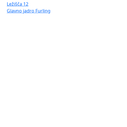
Ležišča
12
Glavno jadro
Furling
Pr
Ba
Do
Ka
WC
Lež
Gl