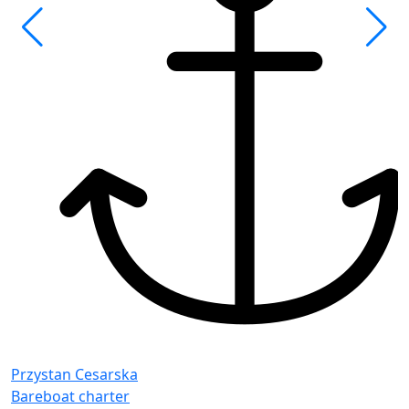
F
G
Przystan Cesarska
Bareboat charter