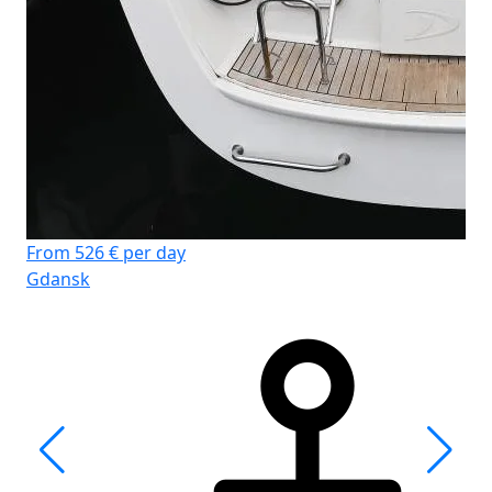
From 526 € per day
Gdansk