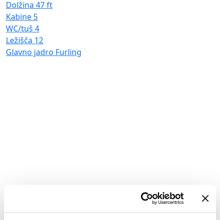
Dolžina
47 ft
Kabine
5
WC/tuš
4
Ležišča
12
Glavno jadro
Furling
P
B
D
K
W