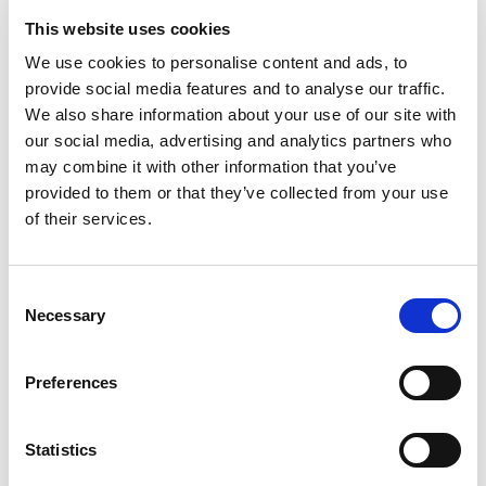
L
This website uses cookies
G
Jadrnica
Elan 45 Maui
We use cookies to personalise content and ads, to
provide social media features and to analyse our traffic.
Poljska
,
Gdansk
We also share information about your use of our site with
Przystan Cesarska
our social media, advertising and analytics partners who
Bareboat charter
may combine it with other information that you’ve
provided to them or that they’ve collected from your use
Cenik
of their services.
Preveri razpoložljivost in pogoje
Parametri jahte
Consent
Necessary
Leto izdelave
Selection
2016
Kabine
Preferences
4
Ležišča
10
Statistics
WC/tuš