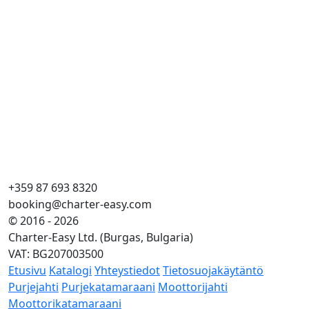
+359 87 693 8320
booking@charter-easy.com
© 2016 - 2026
Charter-Easy Ltd. (Burgas, Bulgaria)
VAT: BG207003500
Etusivu
Katalogi
Yhteystiedot
Tietosuojakäytäntö
Purjejahti
Purjekatamaraani
Moottorijahti
Moottorikatamaraani