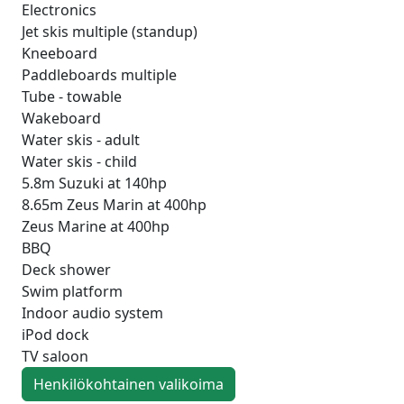
Electronics
Jet skis multiple (standup)
Kneeboard
Paddleboards multiple
Tube - towable
Wakeboard
Water skis - adult
Water skis - child
5.8m Suzuki at 140hp
8.65m Zeus Marin at 400hp
Zeus Marine at 400hp
BBQ
Deck shower
Swim platform
Indoor audio system
iPod dock
TV saloon
Henkilökohtainen valikoima