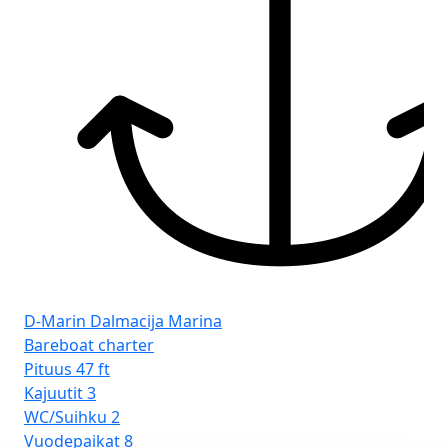
D-Marin Dalmacija Marina
PT
Bareboat charter
Ba
Pituus
47 ft
Pit
Kajuutit
3
Kaj
WC/Suihku
2
WC
Vuodepaikat
8
Vu