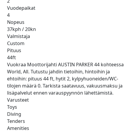
2
Vuodepaikat
4
Nopeus
37kph / 20kn
Valmistaja
Custom
Pituus
44ft
Vuokraa Moottorijahti AUSTIN PARKER 44 kohteessa
World, All. Tutustu jahdin tietoihin, hintoihin ja
ehtoihin: pituus 44 ft, hytit 2, kylpyhuoneiden/WC-
tilojen määrä 0. Tarkista saatavuus, vakuusmaksu ja
lisäpalvelut ennen varauspyynnön lähettämistä.
Varusteet
Toys
Diving
Tenders
Amenities