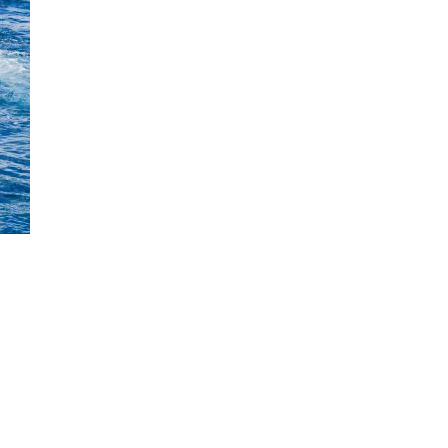
From 367 € per 
Wilkasy