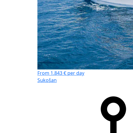
From 1.843 € per day
Sukošan