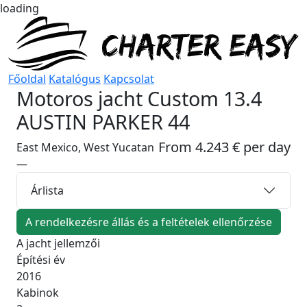
loading
Főoldal
Katalógus
Kapcsolat
Motoros jacht
Custom 13.4
AUSTIN PARKER 44
From 4.243 € per day
East Mexico, West Yucatan
—
Árlista
A rendelkezésre állás és a feltételek ellenőrzése
A jacht jellemzői
Építési év
2016
Kabinok