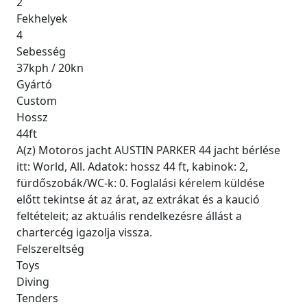
2
Fekhelyek
4
Sebesség
37kph / 20kn
Gyártó
Custom
Hossz
44ft
A(z) Motoros jacht AUSTIN PARKER 44 jacht bérlése
itt: World, All. Adatok: hossz 44 ft, kabinok: 2,
fürdőszobák/WC-k: 0. Foglalási kérelem küldése
előtt tekintse át az árat, az extrákat és a kaució
feltételeit; az aktuális rendelkezésre állást a
chartercég igazolja vissza.
Felszereltség
Toys
Diving
Tenders