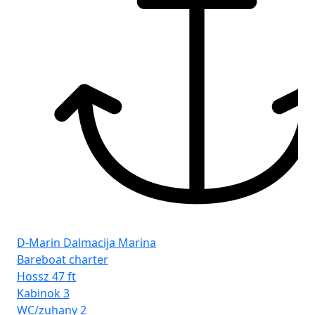
D-Marin Dalmacija Marina
PT
Bareboat charter
Ba
Hossz
47 ft
Ho
Kabinok
3
Ka
WC/zuhany
2
WC