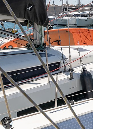
From 553 € per 
Šibenik