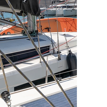
From 553 € per 
Šibenik