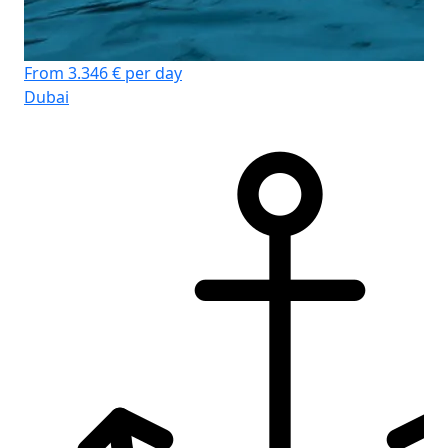
From 3.346 € per day
Dubai