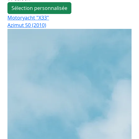
Sélection personnalisée
Motoryacht "X33"
Mo
Azimut 50 (2010)
Pri