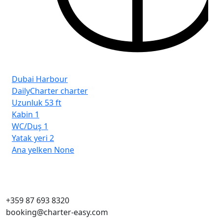
Dubai Harbour
DailyCharter charter
Uzunluk
53 ft
Kabin
1
WC/Duş
1
Yatak yeri
2
Ana yelken
None
+359 87 693 8320
booking@charter-easy.com