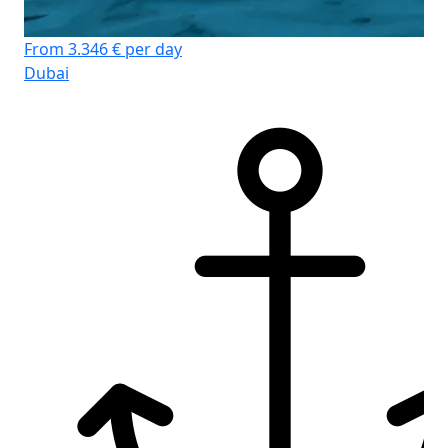
From 3.346 € per day
Dubai