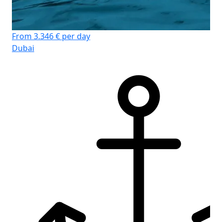
From 3.346 € per day
Dubai