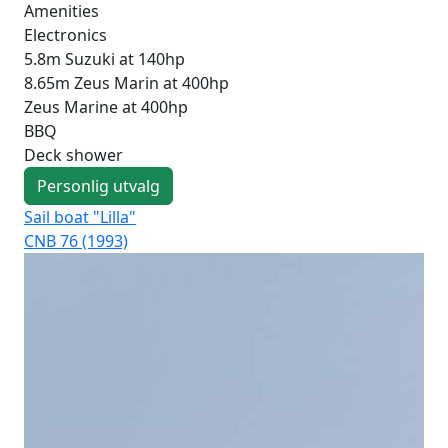
Amenities
Electronics
5.8m Suzuki at 140hp
8.65m Zeus Marin at 400hp
Zeus Marine at 400hp
BBQ
Deck shower
Personlig utvalg
Sail boat "Lilla"
Sai
CNB 76 (1993)
CNB