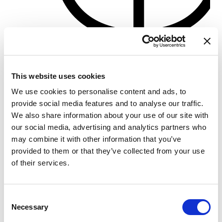
Porto di Pisa
This website uses cookies
Crewed charter
Lengde
77 ft
We use cookies to personalise content and ads, to
Hytter
3
provide social media features and to analyse our traffic.
WC/dusj
3
We also share information about your use of our site with
Køyeplasser
10
our social media, advertising and analytics partners who
Storseil
None
may combine it with other information that you’ve
provided to them or that they’ve collected from your use
of their services.
Consent
Necessary
Selection