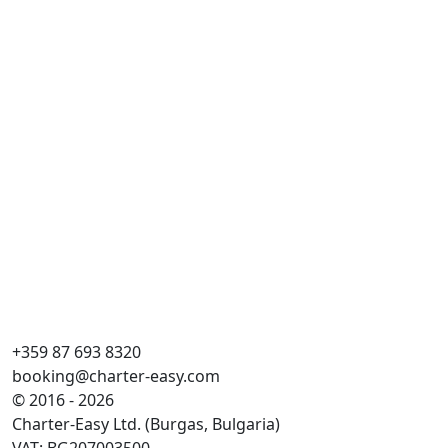
Ma
Cr
Le
Hyt
WC
Kø
Sto
+359 87 693 8320
booking@charter-easy.com
© 2016 - 2026
Charter-Easy Ltd. (Burgas, Bulgaria)