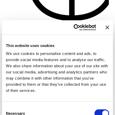
Porto di Pisa
Crewed charter
This website uses cookies
Délka
77 ft
Kabiny
3
We use cookies to personalise content and ads, to
WC/sprcha
3
provide social media features and to analyse our traffic.
Lůžka
10
We also share information about your use of our site with
Hlavní plachta
None
our social media, advertising and analytics partners who
may combine it with other information that you’ve
provided to them or that they’ve collected from your use
of their services.
Consent
Necessary
Selection