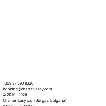
Ma
Cr
Dé
Ka
WC
Lů
Hla
+359 87 693 8320
booking@charter-easy.com
© 2016 - 2026
Charter-Easy Ltd. (Burgas, Bulgaria)