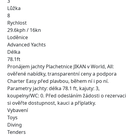
3
Lůžka
8
Rychlost
29.6kph / 16kn
Loděnice
Advanced Yachts
Délka
78.1ft
Pronájem jachty Plachetnice JIKAN v World, All:
ověřené nabídky, transparentní ceny a podpora
Charter Easy před plavbou, během ní i po ní.
Parametry jachty: délka 78.1 ft, kajuty: 3,
koupelny/WC: 0. Před odesláním žádosti o rezervaci
si ověřte dostupnost, kauci a příplatky.
Vybavení
Toys
Diving
Tenders