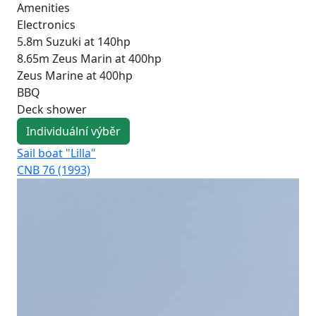
Amenities
Electronics
5.8m Suzuki at 140hp
8.65m Zeus Marin at 400hp
Zeus Marine at 400hp
BBQ
Deck shower
Individuální výběr
Sail boat "Lilla"
Sai
CNB 76 (1993)
CNB