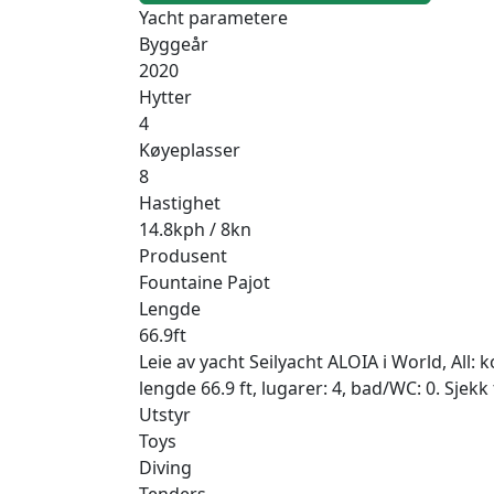
Yacht parametere
Byggeår
2020
Hytter
4
Køyeplasser
8
Hastighet
14.8kph / 8kn
Produsent
Fountaine Pajot
Lengde
66.9ft
Leie av yacht Seilyacht ALOIA i World, All: 
lengde 66.9 ft, lugarer: 4, bad/WC: 0. Sjek
Utstyr
Toys
Diving
Tenders