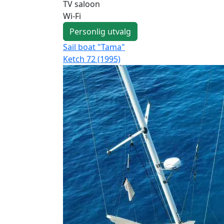
TV saloon
Wi-Fi
Personlig utvalg
Sail boat "Tama"
Ketch 72 (1995)