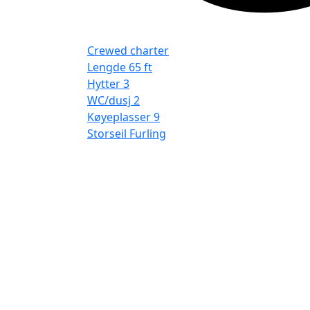
Crewed charter
Lengde
65 ft
Hytter
3
WC/dusj
2
Køyeplasser
9
Storseil
Furling