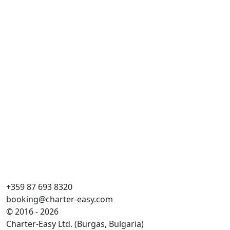
Mon
Cr
Дъ
Ка
WC
Сп
Ос
+359 87 693 8320
booking@charter-easy.com
© 2016 - 2026
Charter-Easy Ltd. (Burgas, Bulgaria)