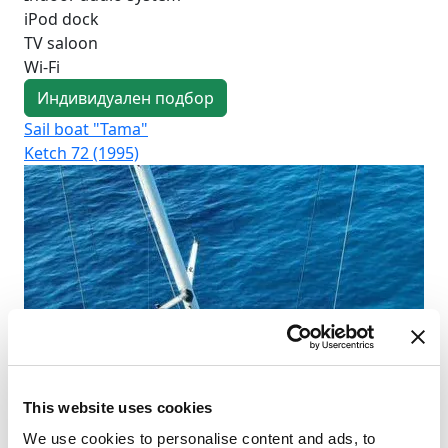
iPod dock
TV saloon
Wi-Fi
Индивидуален подбор
Sail boat "Tama"
Sai
Ketch 72 (1995)
Fre
This website uses cookies
We use cookies to personalise content and ads, to