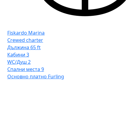
Fiskardo Marina
Crewed charter
Дължина
65 ft
Кабини
3
WC/Душ
2
Спални места
9
Основно платно
Furling