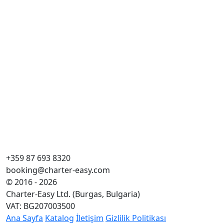
Mon
Cr
Uz
Ka
WC
Yat
An
+359 87 693 8320
booking@charter-easy.com
© 2016 - 2026
Charter-Easy Ltd. (Burgas, Bulgaria)
VAT: BG207003500
Ana Sayfa
Katalog
İletişim
Gizlilik Politikası