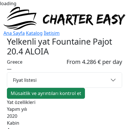
loading
Ana Sayfa
Katalog
İletişim
Yelkenli yat
Fountaine Pajot
20.4 ALOIA
From 4.286 € per day
Greece
—
Fiyat listesi
Müsaitlik ve ayrıntıları kontrol et
Yat özellikleri
Yapım yılı
2020
Kabin