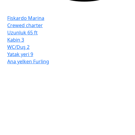
Fiskardo Marina
Crewed charter
Uzunluk
65 ft
Kabin
3
WC/Duş
2
Yatak yeri
9
Ana yelken
Furling
Fro
Ba