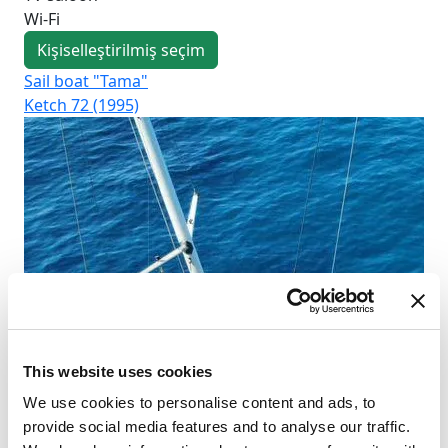
Wi-Fi
Kişiselleştirilmiş seçim
Sail boat "Tama"
Sai
Ketch 72 (1995)
Fre
This website uses cookies
We use cookies to personalise content and ads, to
provide social media features and to analyse our traffic.