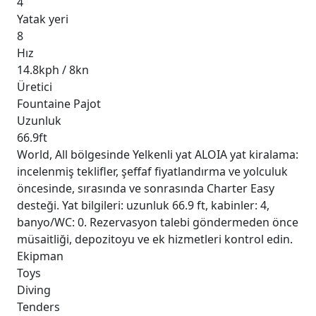
4
Yatak yeri
8
Hız
14.8kph / 8kn
Üretici
Fountaine Pajot
Uzunluk
66.9ft
World, All bölgesinde Yelkenli yat ALOIA yat kiralama:
incelenmiş teklifler, şeffaf fiyatlandırma ve yolculuk
öncesinde, sırasında ve sonrasında Charter Easy
desteği. Yat bilgileri: uzunluk 66.9 ft, kabinler: 4,
banyo/WC: 0. Rezervasyon talebi göndermeden önce
müsaitliği, depozitoyu ve ek hizmetleri kontrol edin.
Ekipman
Toys
Diving
Tenders