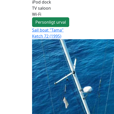
iPod dock
TV saloon
Wi-Fi
Personligt urval
Sail boat "Tama"
Ketch 72 (1995)