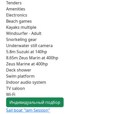
Tenders
Amenities
Electronics
Beach games
Kayaks multiple
Windsurfer - Adult
Snorkeling gear
Underwater still camera
5.8m Suzuki at 140hp
8.65m Zeus Marin at 400hp
Zeus Marine at 400hp
Deck shower
Swim platform
Indoor audio system
TV saloon
Wi-Fi
Индивидуальный подбор
Sail boat "Jam Session"
Sa