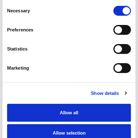
D-
Consent
Ba
Necessary
Selection
Дл
Ка
WC
Preferences
Сп
Гр
Statistics
Marketing
Show details
Allow all
Allow selection