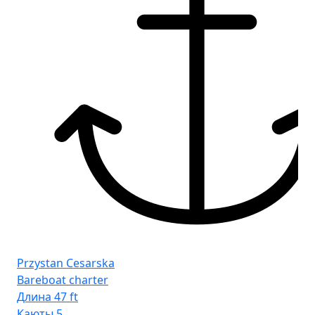
Fr
Šib
Przystan Cesarska
Bareboat charter
Длина
47 ft
Каюты
5