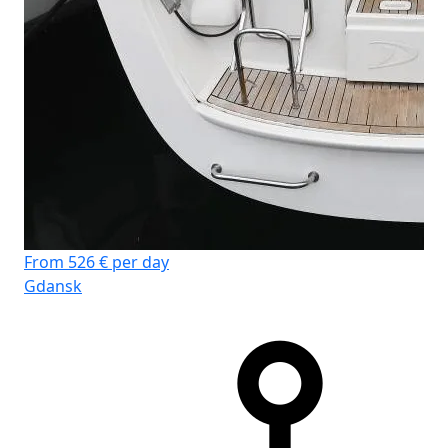
From 526 € per day
Gdansk