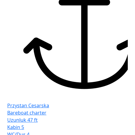
Fr
Şib
Przystan Cesarska
Bareboat charter
Uzunluk
47 ft
Kabin
5
WC/Duş
4