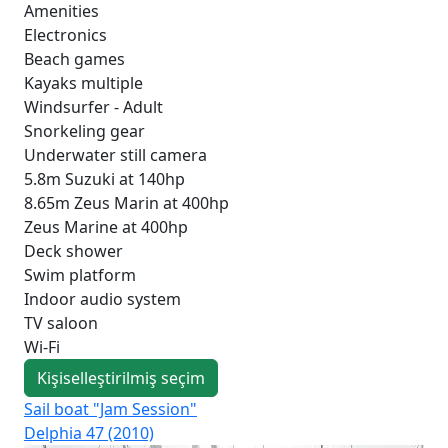
Amenities
Electronics
Beach games
Kayaks multiple
Windsurfer - Adult
Snorkeling gear
Underwater still camera
5.8m Suzuki at 140hp
8.65m Zeus Marin at 400hp
Zeus Marine at 400hp
Deck shower
Swim platform
Indoor audio system
TV saloon
Wi-Fi
Kişiselleştirilmiş seçim
Sail boat "Jam Session"
Sa
Delphia 47 (2010)
Oce