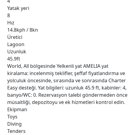
4
Yatak yeri
8
Hız
14.8kph / 8kn
Üretici
Lagoon
Uzunluk
45.9ft
World, All bölgesinde Yelkenli yat AMELIA yat
kiralama: incelenmiş teklifler, şeffaf fiyatlandırma ve
yolculuk öncesinde, sırasında ve sonrasında Charter
Easy desteği. Yat bilgileri: uzunluk 45.9 ft, kabinler: 4,
banyo/WC: 0. Rezervasyon talebi göndermeden önce
müsaitliği, depozitoyu ve ek hizmetleri kontrol edin.
Ekipman
Toys
Diving
Tenders