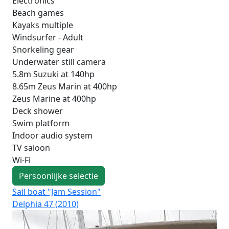
Electronics
Beach games
Kayaks multiple
Windsurfer - Adult
Snorkeling gear
Underwater still camera
5.8m Suzuki at 140hp
8.65m Zeus Marin at 400hp
Zeus Marine at 400hp
Deck shower
Swim platform
Indoor audio system
TV saloon
Wi-Fi
Persoonlijke selectie
Sail boat "Jam Session"
Sa
Delphia 47 (2010)
Oce