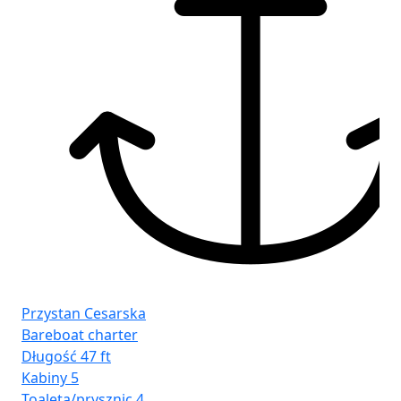
Fr
Sz
Przystan Cesarska
Bareboat charter
Długość
47 ft
Kabiny
5
Toaleta/prysznic
4