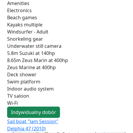
Amenities
Electronics
Beach games
Kayaks multiple
Windsurfer - Adult
Snorkeling gear
Underwater still camera
5.8m Suzuki at 140hp
8.65m Zeus Marin at 400hp
Zeus Marine at 400hp
Deck shower
Swim platform
Indoor audio system
TV saloon
Wi-Fi
Indywidualny dobór
Sail boat "Jam Session"
Sa
Delphia 47 (2010)
Oce